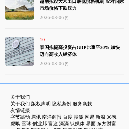
越南拟设大米出口最低价格机制 应对国际
市场价格下跌压力
2026-08-06
10
泰国拟提高投资占GDP比重至30% 加快
迈向高收入经济体
2026-08-06
关于我们
关于我们
版权声明
隐私条例
服务条款
友情链接
字节跳动
腾讯
南洋商报
百度
搜狐
网易
新浪
36氪
虎嗅
雪球
创业邦
富途
滴滴
钛媒体
界面
东方财富