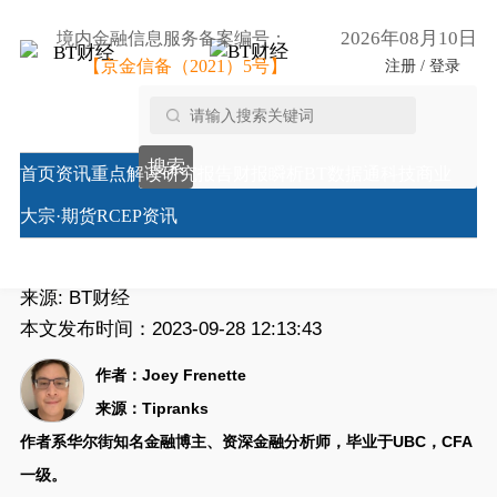
2026年08月10日
境内金融信息服务备案编号：
【京金信备（2021）5号】
注册 / 登录
首页
/
金融分析师
/
音乐流媒体公司Spotify布局AI，分
搜索
析师称其是被忽视的科技公司
首页
资讯
重点解读
研究报告
财报瞬析
BT数据通
科技商业
音乐流媒体公司Spotify布局AI，分析师称其是被忽视
大宗·期货
RCEP资讯
的科技公司
来源:
BT财经
本文发布时间：2023-09-28 12:13:43
作者：Joey Frenette
来源：Tipranks
作者系华尔街知名金融博主、资深金融分析师，毕业于UBC，CFA
一级。