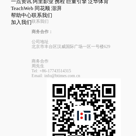
一点资讯
阿里影业
携程
巨量引擎
泛华体育
TeachWeb
同花顺
澎湃
帮助中心
联系我们
联系我们
加入我们
商务合作：
公司地址
北京市丰台区汉威国际广场一区一号楼629
商务合作
周先生
Tel:
+86-17743514315
Email:
info@btimes.com.cn