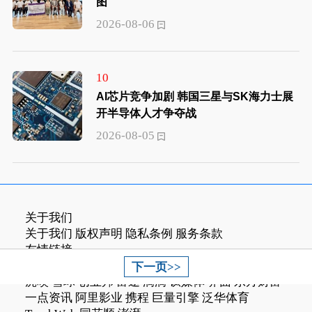
图
2026-08-06
10
AI芯片竞争加剧 韩国三星与SK海力士展
开半导体人才争夺战
2026-08-05
关于我们
关于我们
版权声明
隐私条例
服务条款
友情链接
字节跳动
腾讯
南洋商报
百度
搜狐
网易
新浪
36氪
下一页>>
虎嗅
雪球
创业邦
富途
滴滴
钛媒体
界面
东方财富
一点资讯
阿里影业
携程
巨量引擎
泛华体育