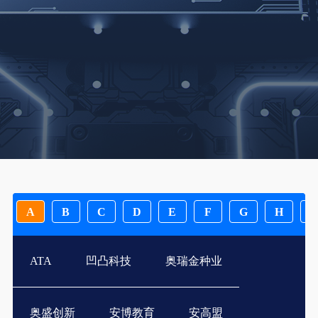
A
B
C
D
E
F
G
H
I
ATA
凹凸科技
奥瑞金种业
奥盛创新
安博教育
安高盟