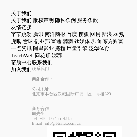
关于我们
关于我们
版权声明
隐私条例
服务条款
友情链接
字节跳动
腾讯
南洋商报
百度
搜狐
网易
新浪
36氪
虎嗅
雪球
创业邦
富途
滴滴
钛媒体
界面
东方财富
一点资讯
阿里影业
携程
巨量引擎
泛华体育
TeachWeb
同花顺
澎湃
帮助中心
联系我们
联系我们
加入我们
商务合作：
公司地址
北京市丰台区汉威国际广场一区一号楼629
商务合作
周先生
Tel:
+86-17743514315
Email:
info@btimes.com.cn