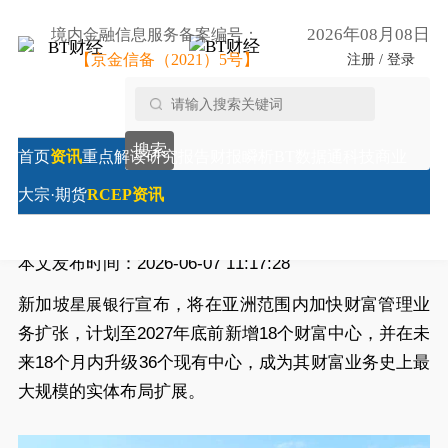
2026年08月08日
境内金融信息服务备案编号：
【京金信备（2021）5号】
注册 / 登录
首页
/
RCEP资讯
/
星展银行加码亚洲财富管理业务 将新
搜索
开18个财富中心
首页
资讯
重点解读
研究报告
财报瞬析
BT数据通
科技商业
星展银行加码亚洲财富管理业务 将新开18个财富中心
大宗·期货
RCEP资讯
来源:
财经时报-新加坡
本文发布时间：2026-06-07 11:17:28
新加坡
宣布，将在亚洲范围内加快财富管理业
星展银行
务扩张，计划至2027年底前新增18个财富中心，并在未
来18个月内升级36个现有中心，成为其财富业务史上最
大规模的实体布局扩展。