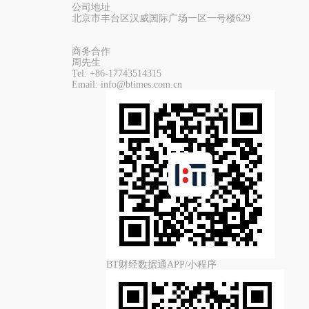
公司地址
北京市丰台区汉威国际广场一区一号楼629
商务合作
周先生
Tel:
+86-17743514315
Email:
info@btimes.com.cn
BT财经数据通APP/小程序