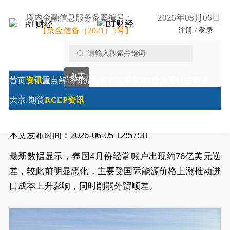
2026年08月06日
境内金融信息服务备案编号：
【京金信备（2021）5号】
注册 / 登录
首页
/
RCEP资讯
/
泰国4月经常账户转为逆差 能源进口
搜索
压力加大
首页
资讯
重点解读
研究报告
财报瞬析
BT数据通
科技商业
泰国4月经常账户转为逆差 能源进口压力加大
大宗·期货
RCEP资讯
来源:
财经时报-印度尼西亚
本文发布时间：2026-06-05 12:57:31
最新数据显示，泰国4月份经常账户出现约76亿美元逆
差，较此前明显恶化，主要受国际能源价格上涨推动进
口成本上升影响，同时削弱外贸顺差。