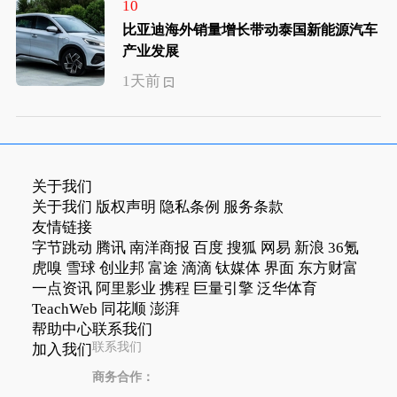
10
比亚迪海外销量增长带动泰国新能源汽车
产业发展
1天前
关于我们
关于我们
版权声明
隐私条例
服务条款
友情链接
字节跳动
腾讯
南洋商报
百度
搜狐
网易
新浪
36氪
虎嗅
雪球
创业邦
富途
滴滴
钛媒体
界面
东方财富
一点资讯
阿里影业
携程
巨量引擎
泛华体育
TeachWeb
同花顺
澎湃
帮助中心
联系我们
联系我们
加入我们
商务合作：