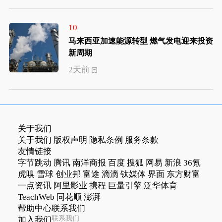
10
马来西亚加速能源转型 燃气发电迎来投资
新周期
2天前
关于我们
关于我们
版权声明
隐私条例
服务条款
友情链接
字节跳动
腾讯
南洋商报
百度
搜狐
网易
新浪
36氪
虎嗅
雪球
创业邦
富途
滴滴
钛媒体
界面
东方财富
一点资讯
阿里影业
携程
巨量引擎
泛华体育
TeachWeb
同花顺
澎湃
帮助中心
联系我们
联系我们
加入我们