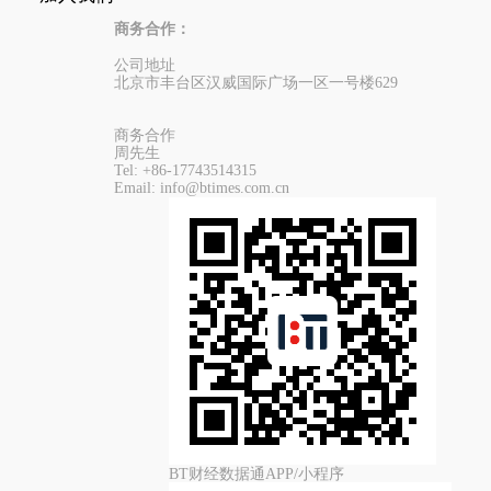
商务合作：
公司地址
北京市丰台区汉威国际广场一区一号楼629
商务合作
周先生
Tel:
+86-17743514315
Email:
info@btimes.com.cn
BT财经数据通APP/小程序