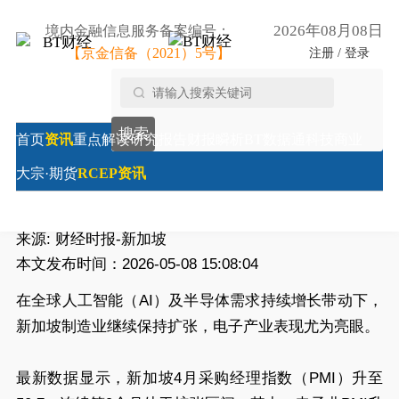
2026年08月08日
境内金融信息服务备案编号：
【京金信备（2021）5号】
注册 / 登录
首页
/
RCEP资讯
/
AI需求推动新加坡制造业持续扩张 半
搜索
导体产业投资升温
首页
资讯
重点解读
研究报告
财报瞬析
BT数据通
科技商业
AI需求推动新加坡制造业持续扩张 半导体产业投资升
大宗·期货
RCEP资讯
温
来源:
财经时报-新加坡
本文发布时间：2026-05-08 15:08:04
在全球人工智能（AI）及半导体需求持续增长带动下，
新加坡制造业继续保持扩张，电子产业表现尤为亮眼。
最新数据显示，新加坡4月采购经理指数（PMI）升至