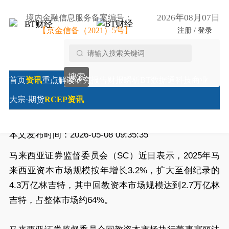
2026年08月07日
境内金融信息服务备案编号：
【京金信备（2021）5号】
注册 / 登录
首页
/
RCEP资讯
/
马来西亚资本市场总规模达4.3万亿林
搜索
吉特
首页
资讯
重点解读
研究报告
财报瞬析
BT数据通
科技商业
马来西亚资本市场总规模达4.3万亿林吉特
大宗·期货
RCEP资讯
来源:
财经时报综合
本文发布时间：2026-05-08 09:35:35
马来西亚证券监督委员会（SC）近日表示，2025年马
来西亚资本市场规模按年增长3.2%，扩大至创纪录的
4.3万亿林吉特，其中回教资本市场规模达到2.7万亿林
吉特，占整体市场约64%。