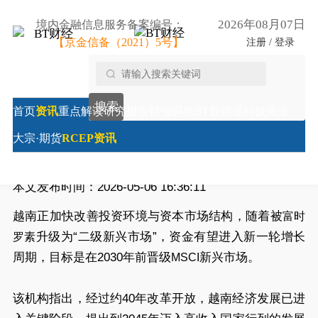
2026年08月07日
境内金融信息服务备案编号：
【京金信备（2021）5号】
注册 / 登录
首页
/
RCEP资讯
/
越南推进资本市场改革 目标2030年
搜索
晋级MSCI新兴市场
首页
资讯
重点解读
研究报告
财报瞬析
BT数据通
科技商业
越南推进资本市场改革 目标2030年晋级MSCI新兴市场
大宗·期货
RCEP资讯
来源:
财经时报综合
本文发布时间：2026-05-06 16:36:11
越南正加快改善投资环境与资本市场结构，随着被
富时
升级为“二级新兴市场”，资金有望进入新一轮增长
罗素
周期，目标是在2030年前晋级
新兴市场。
MSCI
该机构指出，经过约40年改革开放，越南经济发展已进