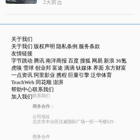
2天前
关于我们
关于我们
版权声明
隐私条例
服务条款
友情链接
字节跳动
腾讯
南洋商报
百度
搜狐
网易
新浪
36氪
虎嗅
雪球
创业邦
富途
滴滴
钛媒体
界面
东方财富
一点资讯
阿里影业
携程
巨量引擎
泛华体育
TeachWeb
同花顺
澎湃
帮助中心
联系我们
联系我们
加入我们
商务合作：
公司地址
北京市丰台区汉威国际广场一区一号楼629
商务合作