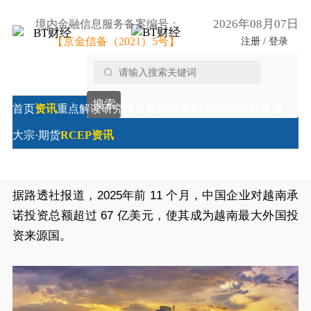
2026年08月07日
境内金融信息服务备案编号：
【京金信备（2021）5号】
注册 / 登录
首页
/
RCEP资讯
/
中国企业对越南投资超67亿美元
搜索
首页
资讯
重点解读
研究报告
财报瞬析
BT数据通
科技商业
中国企业对越南投资超67亿美元
大宗·期货
RCEP资讯
来源:
财经时报综合
本文发布时间：2025-12-11 13:25:01
据路透社报道，2025年前 11 个月，中国企业对越南承
诺投资总额超过 67 亿美元，使其成为越南最大外国投
资来源国。