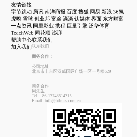
友情链接
字节跳动
腾讯
南洋商报
百度
搜狐
网易
新浪
36氪
虎嗅
雪球
创业邦
富途
滴滴
钛媒体
界面
东方财富
一点资讯
阿里影业
携程
巨量引擎
泛华体育
TeachWeb
同花顺
澎湃
帮助中心
联系我们
联系我们
加入我们
商务合作：
公司地址
北京市丰台区汉威国际广场一区一号楼629
商务合作
周先生
Tel:
+86-17743514315
Email:
info@btimes.com.cn