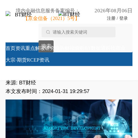
2026年08月06日
境内金融信息服务备案编号：
【京金信备（2021）5号】
注册 / 登录
首页
/
机构股评
/
【BT机构股评】企业客户数据技术服
搜索
务公司ZoomInfo股票评级上调
首页
资讯
重点解读
研究报告
财报瞬析
BT数据通
科技商业
【BT机构股评】企业客户数据技术服务公司ZoomInfo
大宗·期货
RCEP资讯
股票评级上调
来源:
BT财经
本文发布时间：2024-01-31 19:29:57