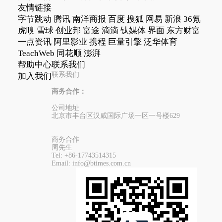
友情链接
字节跳动
腾讯
南洋商报
百度
搜狐
网易
新浪
36氪
虎嗅
雪球
创业邦
富途
滴滴
钛媒体
界面
东方财富
一点资讯
阿里影业
携程
巨量引擎
泛华体育
TeachWeb
同花顺
澎湃
帮助中心
联系我们
联系我们
加入我们
商务合作：
公司地址
北京市丰台区汉威国际广场一区一号楼629
商务合作
周先生
Tel:
+86-17743514315
Email:
info@btimes.com.cn