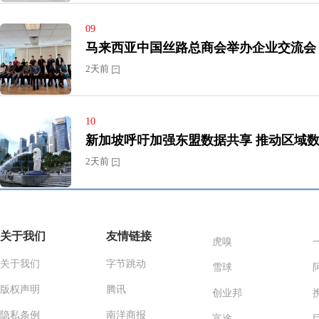
09
2天前
10
新加坡呼吁加强东盟数据
2天前
关于我们
友情链接
虎嗅
关于我们
字节跳动
雪球
版权声明
腾讯
创业邦
隐私条例
南洋商报
富途