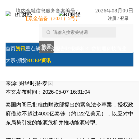
2026年08月09日
境内金融信息服务备案编号：
【京金信备（2021）5号】
注册 / 登录
首页
/
RCEP资讯
/
泰国拟借款4000亿泰铢应对能源危机
搜索
2026年经济增长预期下调至1.6%
首页
资讯
重点解读
研究报告
财报瞬析
BT数据通
科技商业
泰国拟借款4000亿泰铢应对能源危机 2026年经济增长
大宗·期货
RCEP资讯
预期下调至1.6%
来源:
财经时报-泰国
本文发布时间：2026-05-07 16:31:04
泰国内阁已批准由财政部提出的紧急法令草案，授权政
府借款不超过4000亿泰铢（约122亿美元），以应对中
东局势引发的能源危机并推动能源转型。