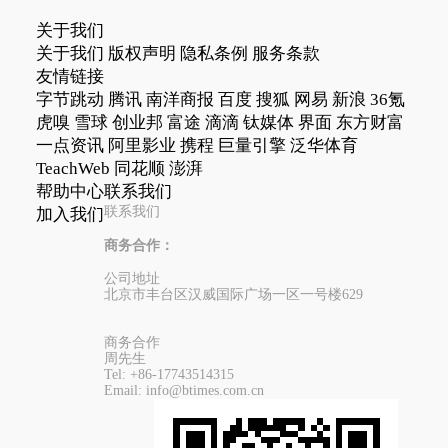
关于我们
关于我们
版权声明
隐私条例
服务条款
友情链接
字节跳动
腾讯
南洋商报
百度
搜狐
网易
新浪
36氪
虎嗅
雪球
创业邦
富途
滴滴
钛媒体
界面
东方财富
一点资讯
阿里影业
携程
巨量引擎
泛华体育
TeachWeb
同花顺
澎湃
帮助中心
联系我们
联系我们
加入我们
商务合作：
公司地址
北京市丰台区汉威国际广场一区一号楼629
商务合作
周先生
Tel:
+86-17743514315
Email:
info@btimes.com.cn