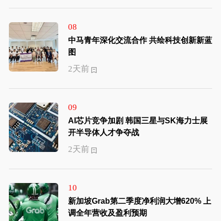
08
中马青年深化交流合作 共绘科技创新新蓝
图
2天前
09
AI芯片竞争加剧 韩国三星与SK海力士展
开半导体人才争夺战
2天前
10
新加坡Grab第二季度净利润大增620% 上
调全年营收及盈利预期