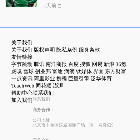
2天前
关于我们
关于我们
版权声明
隐私条例
服务条款
友情链接
字节跳动
腾讯
南洋商报
百度
搜狐
网易
新浪
36氪
虎嗅
雪球
创业邦
富途
滴滴
钛媒体
界面
东方财富
一点资讯
阿里影业
携程
巨量引擎
泛华体育
TeachWeb
同花顺
澎湃
帮助中心
联系我们
联系我们
加入我们
商务合作：
公司地址
北京市丰台区汉威国际广场一区一号楼629