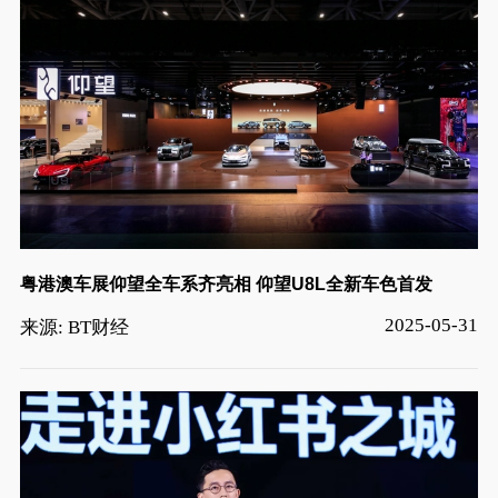
粤港澳车展仰望全车系齐亮相 仰望U8L全新车色首发
2025-05-31
来源: BT财经