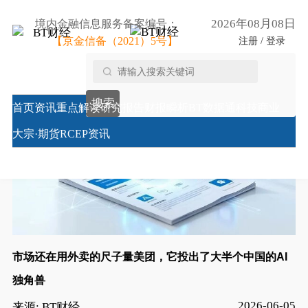
2026年08月08日
境内金融信息服务备案编号：
【京金信备（2021）5号】
注册 / 登录
搜索
首页
资讯
重点解读
研究报告
财报瞬析
BT数据通
科技商业
大宗·期货
RCEP资讯
市场还在用外卖的尺子量美团，它投出了大半个中国的AI
独角兽
2026-06-05
来源: BT财经