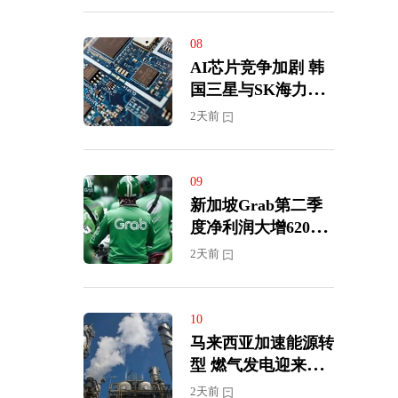
08
AI芯片竞争加剧 韩
国三星与SK海力士
展开半导体人才争夺
2天前
战
09
新加坡Grab第二季
度净利润大增620%
上调全年营收及盈利
2天前
预期
10
马来西亚加速能源转
型 燃气发电迎来投
资新周期
2天前