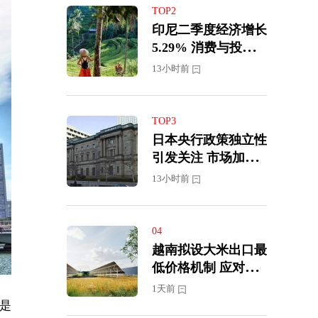
TOP2
印尼二季度经济增长
5.29% 消费与投资
继续支撑经济韧性
13小时前
TOP3
日本央行政策独立性
引发关注 市场加大9
月加息预期
13小时前
04
越南拟设大米出口最
低价格机制 应对国
际市场价格下跌压力
1天前
是