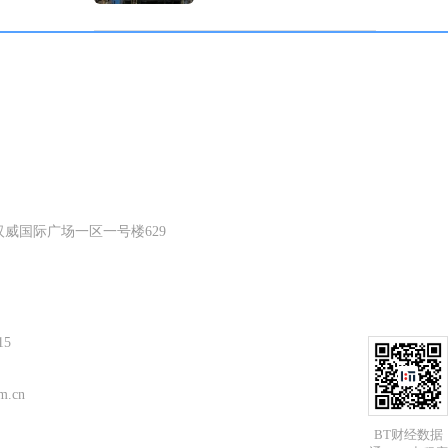
威国际广场一区一号楼629
15
m.cn
BT财经数据