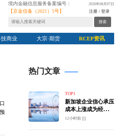
境内金融信息服务备案编号：
2026年08月07日
【京金信备（2021）5号】
注册 / 登录
搜索
科技商业
大宗·期货
RCEP资讯
热门文章
TOP1
新加坡企业信心承压
出口
成本上涨成为经营最
预
大挑战
12小时前