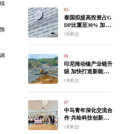
延续
05
泰国拟提高投资占G
DP比重至30% 加快
预
迈向高收入经济体
1天前
上调
06
印尼推动镍产业链升
级 加快打造新能源
汽车供应中心
1天前
07
中马青年深化交流合
作 共绘科技创新新
蓝图
1天前