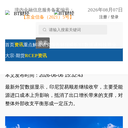
2026年08月07日
境内金融信息服务备案编号：
【京金信备（2021）5号】
注册 / 登录
首页
/
RCEP资讯
/
印尼贸易顺差收窄 能源进口上升施压
搜索
外部平衡
首页
资讯
重点解读
研究报告
财报瞬析
BT数据通
科技商业
印尼贸易顺差收窄 能源进口上升施压外部平衡
大宗·期货
RCEP资讯
来源:
财经时报综合
本文发布时间：2026-06-06 15:32:43
最新外贸数据显示，印尼贸易顺差继续收窄，主要受能
源进口成本上升影响，抵消了出口增长带来的支撑，对
整体外部收支平衡形成一定压力。