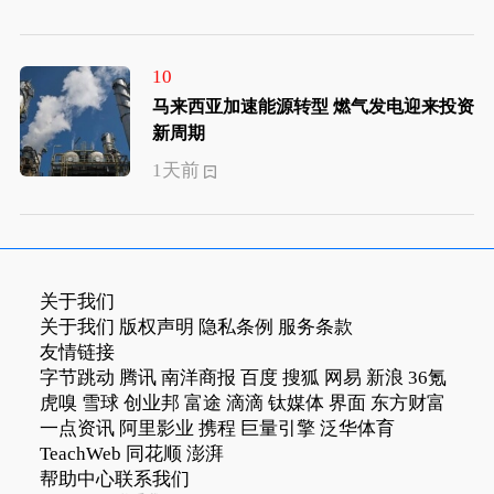
10
马来西亚加速能源转型 燃气发电迎来投资
新周期
1天前
关于我们
关于我们
版权声明
隐私条例
服务条款
友情链接
字节跳动
腾讯
南洋商报
百度
搜狐
网易
新浪
36氪
虎嗅
雪球
创业邦
富途
滴滴
钛媒体
界面
东方财富
一点资讯
阿里影业
携程
巨量引擎
泛华体育
TeachWeb
同花顺
澎湃
帮助中心
联系我们