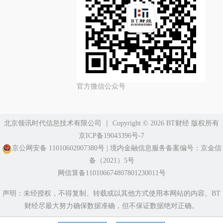
官方微信公众号
北京领讯时代信息技术有限公司
｜ Copyright ©️ 2026 BT财经 版权所有
京ICP备19043396号-7
京公网安备 11010602007380号
|
境内金融信息服务备案编号：京金信
备（2021）5号
网信算备110106674807801230011号
声明：未经授权，不得复制、转载或以其他方式使用本网站的内容。BT
财经尽最大努力确保数据准确，但不保证数据绝对正确。