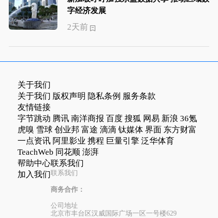
字经济发展
2天前
关于我们
关于我们
版权声明
隐私条例
服务条款
友情链接
字节跳动
腾讯
南洋商报
百度
搜狐
网易
新浪
36氪
虎嗅
雪球
创业邦
富途
滴滴
钛媒体
界面
东方财富
一点资讯
阿里影业
携程
巨量引擎
泛华体育
TeachWeb
同花顺
澎湃
帮助中心
联系我们
联系我们
加入我们
商务合作：
公司地址
北京市丰台区汉威国际广场一区一号楼629