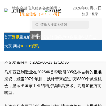
2026年08月07日
境内金融信息服务备案编号：
【京金信备（2021）5号】
注册 / 登录
首页
/
RCEP资讯
/
马来西亚制造业转型升级 首季吸资
搜索
305亿林吉特
首页
资讯
重点解读
研究报告
财报瞬析
BT数据通
科技商业
马来西亚制造业转型升级 首季吸资305亿林吉特
大宗·期货
RCEP资讯
来源:
财经时报综合
本文发布时间：2025-06-13 17:16:36
马来西亚制造业在2025年首季吸引305亿林吉特的批准
投资，涵盖207个项目，预计带来超过1万8300个就业机
会，显示出国家工业结构持续向高技术、高附加值方向
转型。