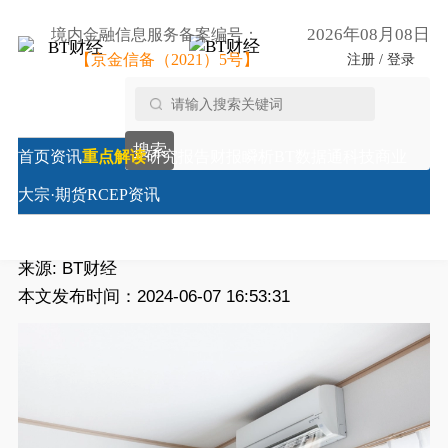
2026年08月08日
境内金融信息服务备案编号：
【京金信备（2021）5号】
注册 / 登录
首页
/
重点解读
/
【行业深度研究】董明珠还是没搞懂
搜索
雷军，小米空调销量超过格力
首页
资讯
重点解读
研究报告
财报瞬析
BT数据通
科技商业
【行业深度研究】董明珠还是没搞懂雷军，小米空调销
大宗·期货
RCEP资讯
量超过格力
来源:
BT财经
本文发布时间：2024-06-07 16:53:31