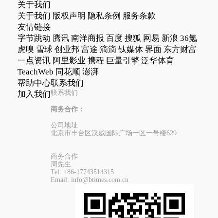
关于我们
关于我们
版权声明
隐私条例
服务条款
友情链接
字节跳动
腾讯
南洋商报
百度
搜狐
网易
新浪
36氪
虎嗅
雪球
创业邦
富途
滴滴
钛媒体
界面
东方财富
一点资讯
阿里影业
携程
巨量引擎
泛华体育
TeachWeb
同花顺
澎湃
帮助中心
联系我们
联系我们
加入我们
商务合作：
公司地址
北京市丰台区汉威国际广场一区一号楼629
商务合作
周先生
Tel:
+86-17743514315
Email:
info@btimes.com.cn